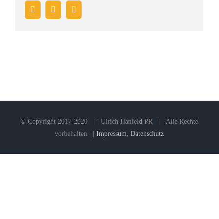
Facebook
Twitter
E-
Mail
© Copyright 2017-2020 | Ulrich Hanfeld PR | Alle Rechte
vorbehalten |
Impressum, Datenschutz