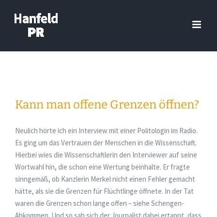
Zum
Inhalt
springen
Kann man offene Grenzen öffnen?
Neulich hörte ich ein Interview mit einer Politologin im Radio.
Es ging um das Vertrauen der Menschen in die Wissenschaft.
Hierbei wies die Wissenschaftlerin den Interviewer auf seine
Wortwahl hin, die schon eine Wertung beinhalte. Er fragte
sinngemäß, ob Kanzlerin Merkel nicht einen Fehler gemacht
hätte, als sie die Grenzen für Flüchtlinge öffnete. In der Tat
waren die Grenzen schon lange offen – siehe Schengen-
Abkommen. Und so sah sich der Journalist dabei ertappt, dass