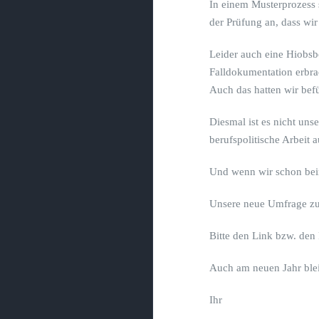
In einem Musterprozess s
der Prüfung an, dass wir
Leider auch eine Hiobsbo
Falldokumentation erbrac
Auch das hatten wir befü
Diesmal ist es nicht uns
berufspolitische Arbeit
Und wenn wir schon bei
Unsere neue Umfrage zur
Bitte den Link bzw. den
Auch am neuen Jahr blei
Ihr