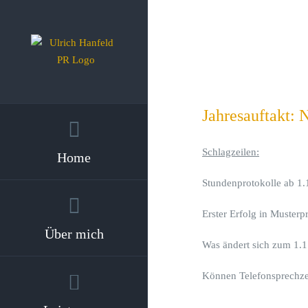
Zum
Inhalt
springen
Jahresauftakt:
Schlagzeilen:
Home
Stundenprotokolle ab 1.
Erster Erfolg in Musterp
Über mich
Was ändert sich zum 1.
Können Telefonsprechze
___________________