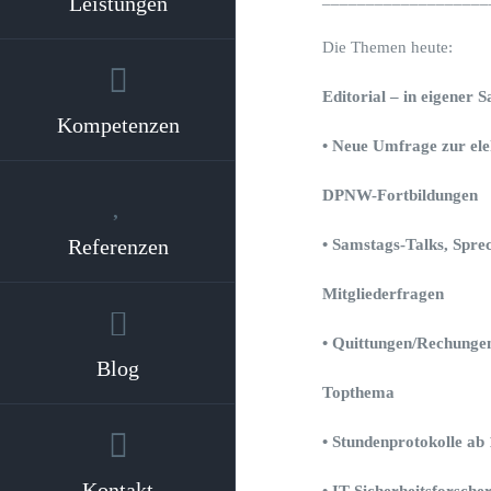
Leistungen
Die Themen heute:
Editorial – in eigener 
Kompetenzen
• Neue Umfrage zur ele
DPNW-Fortbildungen
Referenzen
• Samstags-Talks, Spre
Mitgliederfragen
• Quittungen/Rechunge
Blog
Topthema
• Stundenprotokolle ab
Kontakt
• IT-Sicherheitsforsche