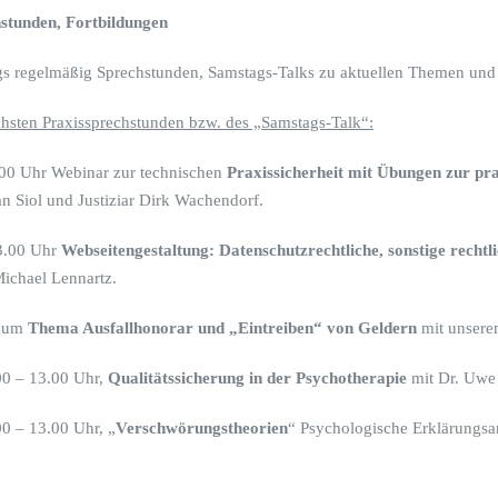
stunden, Fortbildungen
gs regelmäßig Sprechstunden, Samstags-Talks zu aktuellen Themen und
chsten Praxissprechstunden bzw. des „Samstags-Talk“:
.00 Uhr Webinar zur technischen
Praxissicherheit mit Übungen zur p
n Siol und Justiziar Dirk Wachendorf.
13.00 Uhr
Webseitengestaltung: Datenschutzrechtliche, sonstige rech
Michael Lennartz.
 zum
Thema Ausfallhonorar und „Eintreiben“ von Geldern
mit unserem
00 – 13.00 Uhr,
Qualitätssicherung in der Psychotherapie
mit Dr. Uwe
00 – 13.00 Uhr, „
Verschwörungstheorien
“ Psychologische Erklärungsa