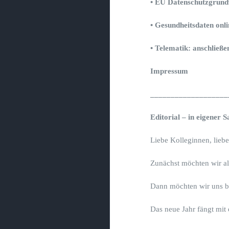
• EU Datenschutzgrund
• Gesundheitsdaten onli
• Telematik: anschließe
Impressum
___________________
Editorial – in eigener 
Liebe Kolleginnen, lieb
Zunächst möchten wir al
Dann möchten wir uns be
Das neue Jahr fängt mit 