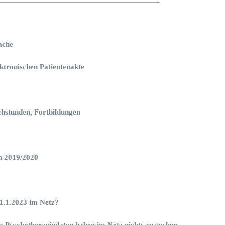
Sache
ktronischen Patientenakte
chstunden, Fortbildungen
n 2019/2020
 1.1.2023 im Netz?
r: Psychotherapiedaten haben im Netz nichts zu suchen