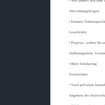
• Was ändert sich zum 
Abrechnungsfragen
• Können Telefonsprec
Leserbriefe
• Psyprax: achten Sie a
Stellenangebote, Verm
• Biete Jobsharing
Vermischtes
• Nach privatem Immobi
Angebote des Netzwerk